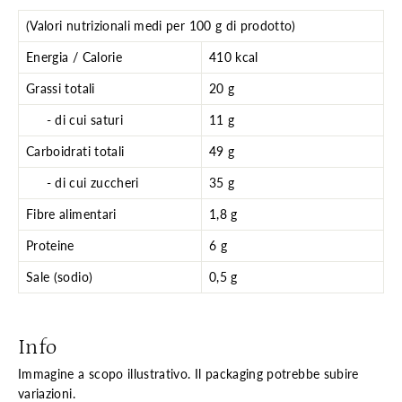
(Valori nutrizionali medi per 100 g di prodotto)
Energia / Calorie
410 kcal
Grassi totali
20 g
- di cui saturi
11 g
Carboidrati totali
49 g
- di cui zuccheri
35 g
Fibre alimentari
1,8 g
Proteine
6 g
Sale (sodio)
0,5 g
Info
Immagine a scopo illustrativo. Il packaging potrebbe subire
variazioni.