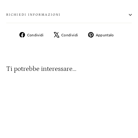
RICHIEDI INFORMAZIONI
Condividi
Twitta
Aggiungi
Condividi
Condividi
Appuntalo
su
su
un
Facebook
X
pin
su
Pinterest
Ti potrebbe interessare…
NON DISPONIBILE