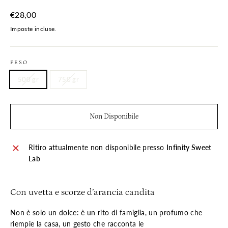
Prezzo
€28,00
di
Imposte incluse.
listino
PESO
500 gr
750 gr
Non Disponibile
Ritiro attualmente non disponibile presso
Infinity Sweet
Lab
Con uvetta e scorze d’arancia candita
Non è solo un dolce: è un rito di famiglia, un profumo che
riempie la casa, un gesto che racconta le