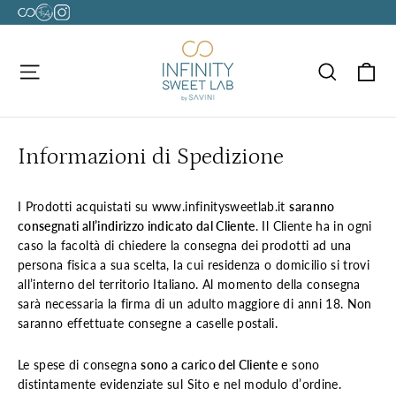
Vai
direttamente
Sito
Profilo
Profilo
ai
Web
Instagram
Instagram
Ca
contenuti
Navigazione del sito
Cerca
Savini
Chef
Infinty
Infinty
Francesco
Sweet
Hotel
Arena
Lab
Informazioni di Spedizione
I Prodotti acquistati su www.infinitysweetlab.it
saranno
consegnati all’indirizzo indicato dal Cliente
. Il Cliente ha in ogni
caso la facoltà di chiedere la consegna dei prodotti ad una
persona fisica a sua scelta, la cui residenza o domicilio si trovi
all’interno del territorio Italiano. Al momento della consegna
sarà necessaria la firma di un adulto maggiore di anni 18. Non
saranno effettuate consegne a caselle postali.
Le spese di consegna
sono
a carico del Cliente
e sono
distintamente evidenziate sul Sito e nel modulo d’ordine.